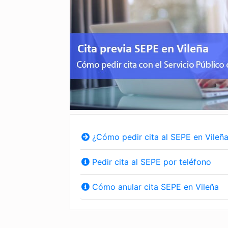
¿Cómo pedir cita al SEPE en Vileñ
Pedir cita al SEPE por teléfono
Cómo anular cita SEPE en Vileña