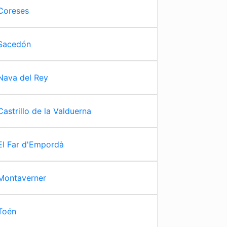
Coreses
Sacedón
Nava del Rey
Castrillo de la Valduerna
El Far d'Empordà
Montaverner
Toén