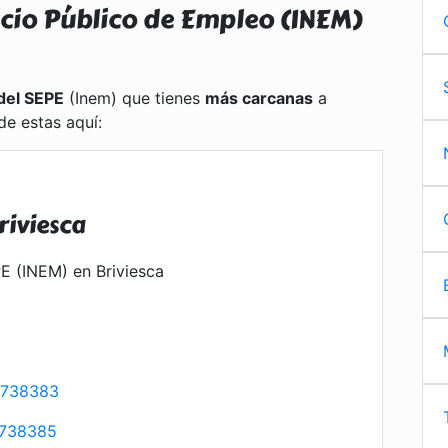
icio Público de Empleo (INEM)
del SEPE
(Inem) que tienes
más carcanas
a
de estas aquí:
riviesca
E (INEM) en Briviesca
2738383
738385