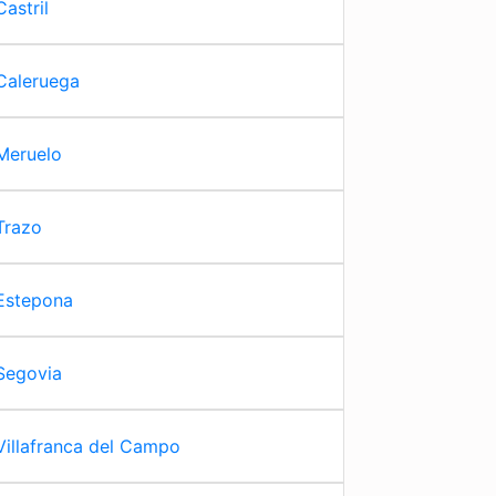
Castril
Caleruega
Meruelo
Trazo
Estepona
Segovia
Villafranca del Campo