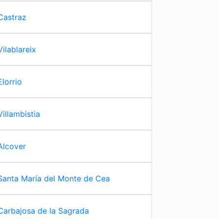
Castraz
Vilablareix
Elorrio
Villambistia
Alcover
Santa María del Monte de Cea
Carbajosa de la Sagrada