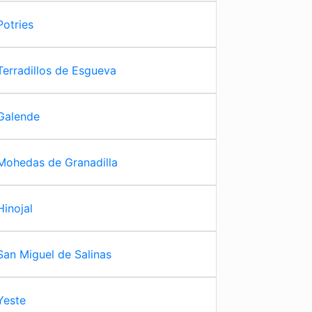
Potries
Terradillos de Esgueva
Galende
Mohedas de Granadilla
Hinojal
San Miguel de Salinas
Yeste