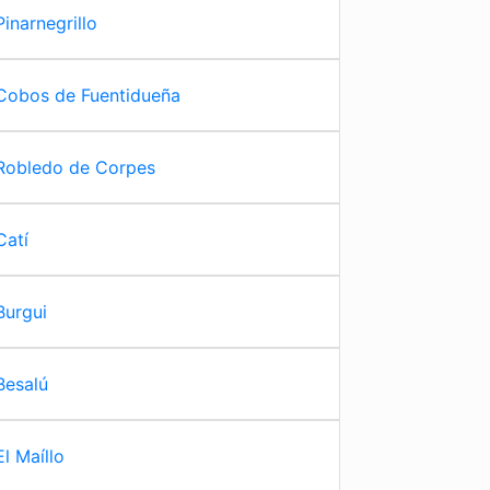
Pinarnegrillo
Cobos de Fuentidueña
Robledo de Corpes
Catí
Burgui
Besalú
El Maíllo